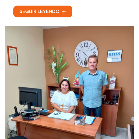
Desde el año 2003 estamos especializados en la
SEGUIR LEYENDO
enseñanza de idiomas a todos los niveles. Con una
amplia experiencia y trayectoria buscamos ofrecer
la mejor calidad en la prestación de servicios a
todos nuestros alumnos
. En nuestra academia de
idiomas en Pontevedra tenemos como objetivo
primordial la mejor de las habilidades en lengua
extranjera de todos y cada uno de los alumnos que
pasan por ella, prestando una atención muy especial
a la comunicación oral.